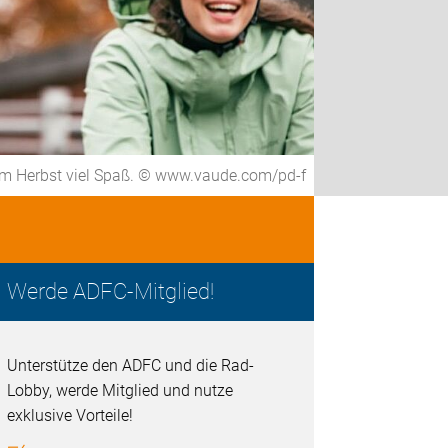
m Herbst viel Spaß. © www.vaude.com/pd-f
Werde ADFC-Mitglied!
Unterstütze den ADFC und die Rad-
Lobby, werde Mitglied und nutze
exklusive Vorteile!