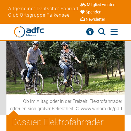
Mitglied werden
Allgemeiner Deutscher Fahrrad-
Spenden
Club Ortsgruppe Falkensee
Newsletter
Ob im Alltag oder in der Freizeit: Elektrofahrräder
erfreuen sich großer Beliebtheit. © www.winora.de/pd-f
Dossier: Elektrofahrräder