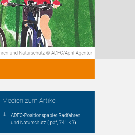
hren und Naturschutz © ADFC/April Agentur
Medien zum Artikel
ADFC-Positionspapier Radfahren
und Naturschutz (.pdf, 741 KB)